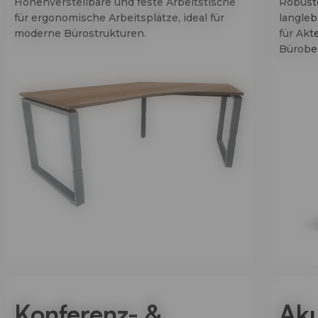
Höhenverstellbare und feste Arbeitstische
Robust
für ergonomische Arbeitsplätze, ideal für
langleb
moderne Bürostrukturen.
für Akt
Bürobed
Konferenz- &
Aku