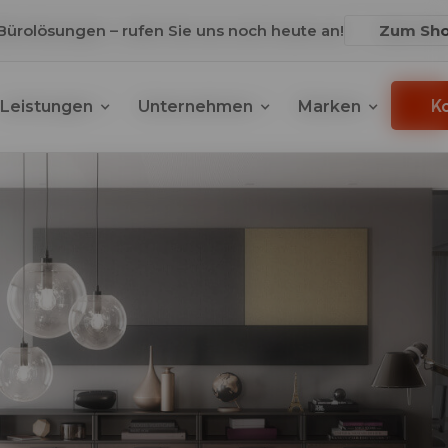
 Bürolösungen – rufen Sie uns noch heute an!
Zum Sh
K
Leistungen
Unternehmen
Marken