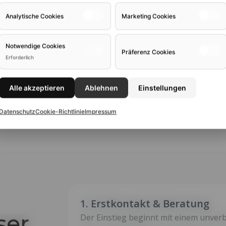
Analytische Cookies
Marketing Cookies
Notwendige Cookies
Präferenz Cookies
Erforderlich
andelspartner
ch
Alle akzeptieren
Ablehnen
Einstellungen
Datenschutz
Cookie-Richtlinie
Impressum
1. Erstkontakt & Beratung
ser
Der Einstieg beginnt mit einem unverb