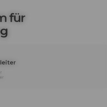
m für
ng
leiter
r
er