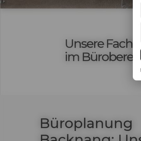
Unsere Fachh
im Büroberei
Büroplanung
Backnang: Un